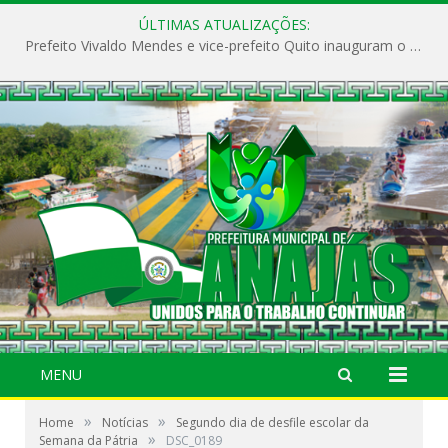
ÚLTIMAS ATUALIZAÇÕES:
Prefeito Vivaldo Mendes e vice-prefeito Quito inauguram o CAPS e fortalecem a saúde pública em Anajás.
MENU
»
»
Home
Notícias
Segundo dia de desfile escolar da
»
Semana da Pátria
DSC_0189