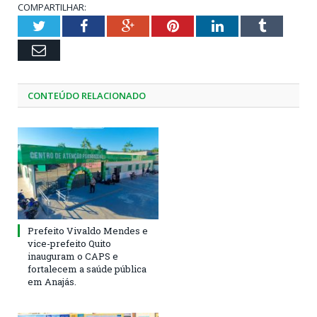
COMPARTILHAR:
Twitter
Facebook
Google+
Pinterest
LinkedIn
Tumblr
Email
CONTEÚDO RELACIONADO
Prefeito Vivaldo Mendes e
vice-prefeito Quito
inauguram o CAPS e
fortalecem a saúde pública
em Anajás.