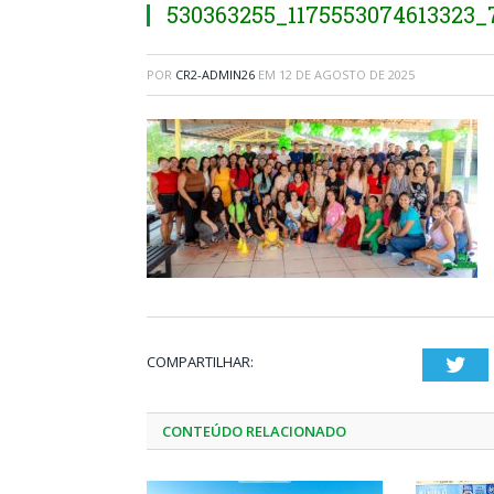
530363255_1175553074613323
POR
CR2-ADMIN26
EM
12 DE AGOSTO DE 2025
COMPARTILHAR:
Twi
CONTEÚDO RELACIONADO