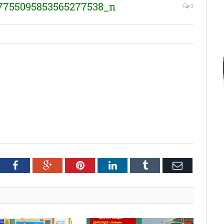
_7755095853565277538_n
0
tter
Facebook
Google+
Pinterest
LinkedIn
Tumblr
Email