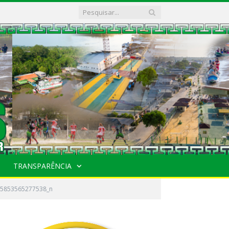
TRANSPARÊNCIA
5853565277538_n