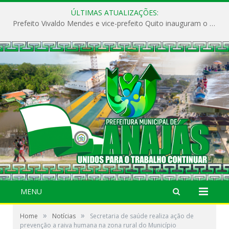
ÚLTIMAS ATUALIZAÇÕES:
Prefeito Vivaldo Mendes e vice-prefeito Quito inauguram o CAPS e fortalecem a saúde pública em Anajás.
MENU
»
»
Home
Notícias
Secretaria de saúde realiza ação de
prevenção a raiva humana na zona rural do Município