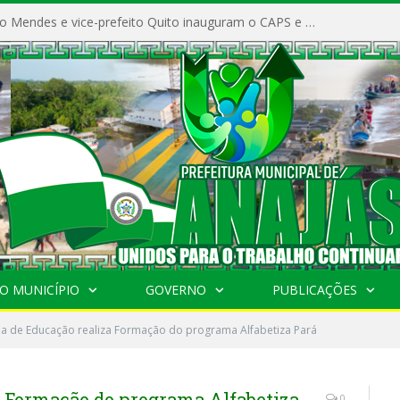
Prefeito Vivaldo Mendes e vice-prefeito Quito inauguram o CAPS e fortalecem a saúde pública em Anajás.
O MUNICÍPIO
GOVERNO
PUBLICAÇÕES
ia de Educação realiza Formação do programa Alfabetiza Pará
a Formação do programa Alfabetiza
0