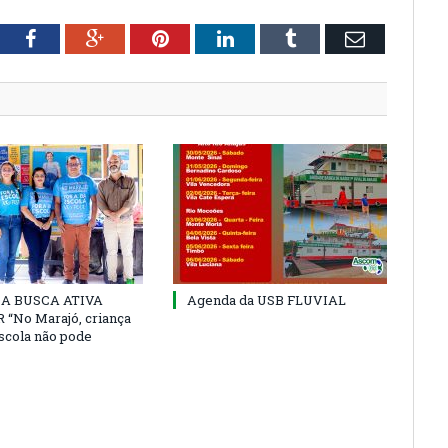
tter
Facebook
Google+
Pinterest
LinkedIn
Tumblr
Email
 DA BUSCA ATIVA
Agenda da USB FLUVIAL
“No Marajó, criança
escola não pode