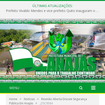
ÚLTIMAS ATUALIZAÇÕES:
Prefeito Vivaldo Mendes e vice-prefeito Quito inauguram o CAPS e fortalecem a saúde pública em Anajás.
MENU
»
»
Home
Notícias
Reunião Aberta Discute Segurança
»
Pública Em Anajás
_DSC9584