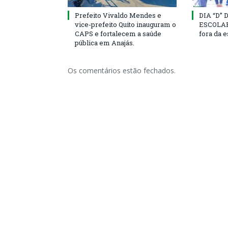
Prefeito Vivaldo Mendes e
DIA “D”
vice-prefeito Quito inauguram o
ESCOLAR 
CAPS e fortalecem a saúde
fora da 
pública em Anajás.
Os comentários estão fechados.