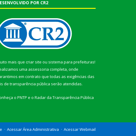
ESENVOLVIDO POR CR2
uito mais que
criar site
ou
sistema para prefeituras
!
ealizamos uma
assessoria
completa, onde
arantimos em contrato que todas as exigências das
eis de transparência pública
serão atendidas.
onheça o
PNTP
e o
Radar da Transparência Pública
te
Acessar Área Administrativa
Acessar Webmail