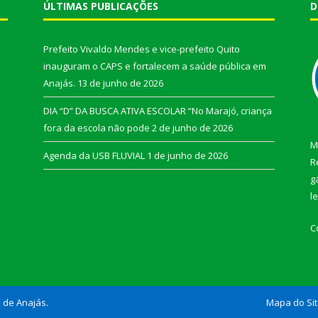
ÚLTIMAS PUBLICAÇÕES
D
Prefeito Vivaldo Mendes e vice-prefeito Quito
inauguram o CAPS e fortalecem a saúde pública em
Anajás.
13 de junho de 2026
DIA “D” DA BUSCA ATIVA ESCOLAR “No Marajó, criança
fora da escola não pode
2 de junho de 2026
M
Agenda da USB FLUVIAL
1 de junho de 2026
R
g
l
C
l de Anajás.
Mapa do Si