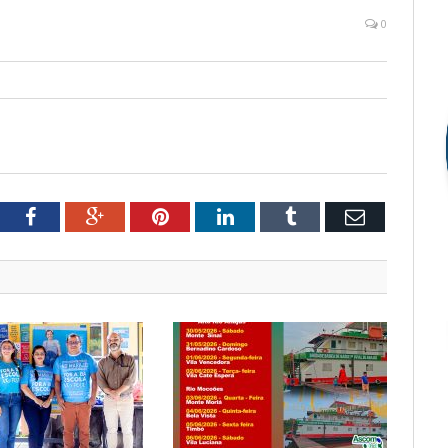
0
tter
Facebook
Google+
Pinterest
LinkedIn
Tumblr
Email