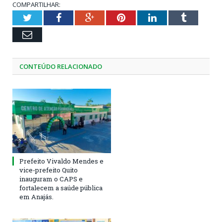
COMPARTILHAR:
Twitter
Facebook
Google+
Pinterest
LinkedIn
Tumblr
Email
CONTEÚDO RELACIONADO
Prefeito Vivaldo Mendes e
vice-prefeito Quito
inauguram o CAPS e
fortalecem a saúde pública
em Anajás.