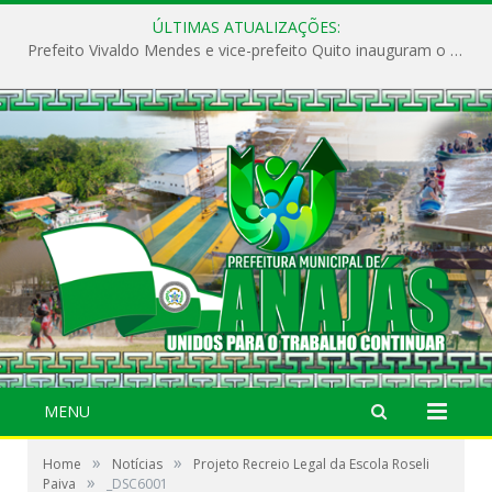
ÚLTIMAS ATUALIZAÇÕES:
Prefeito Vivaldo Mendes e vice-prefeito Quito inauguram o CAPS e fortalecem a saúde pública em Anajás.
MENU
»
»
Home
Notícias
Projeto Recreio Legal da Escola Roseli
»
Paiva
_DSC6001