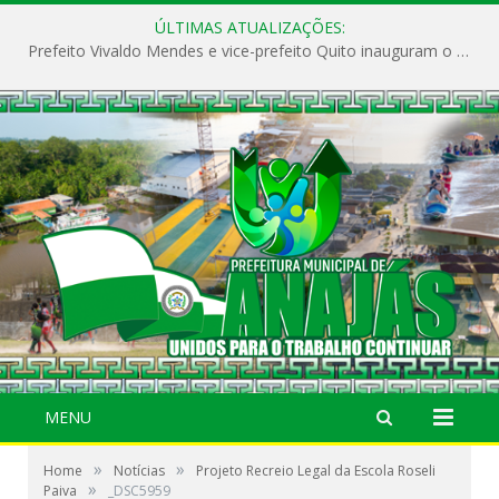
ÚLTIMAS ATUALIZAÇÕES:
Prefeito Vivaldo Mendes e vice-prefeito Quito inauguram o CAPS e fortalecem a saúde pública em Anajás.
MENU
»
»
Home
Notícias
Projeto Recreio Legal da Escola Roseli
»
Paiva
_DSC5959