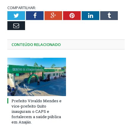
COMPARTILHAR:
Twitter
Facebook
Google+
Pinterest
LinkedIn
Tumblr
Email
CONTEÚDO RELACIONADO
Prefeito Vivaldo Mendes e
vice-prefeito Quito
inauguram o CAPS e
fortalecem a saúde pública
em Anajás.