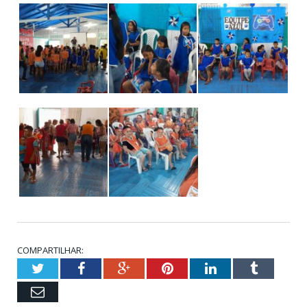
COMPARTILHAR:
Twitter
Facebook
Google+
Pinterest
LinkedIn
Tumblr
Email