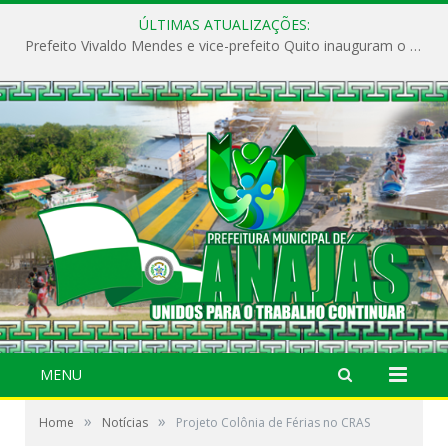
ÚLTIMAS ATUALIZAÇÕES:
Prefeito Vivaldo Mendes e vice-prefeito Quito inauguram o CAPS e fortalecem a saúde pública em Anajás.
MENU
»
»
Home
Notícias
Projeto Colônia de Férias no CRAS