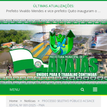
ÚLTIMAS ATUALIZAÇÕES:
Prefeito Vivaldo Mendes e vice-prefeito Quito inauguram o CAPS e fortalecem a saúde pública em Anajás.
MENU
»
»
Home
Notícias
PROCESSO SELETIVO PÚBLICO ACS/ACE
EDITAL Nº 001/2025 – PMA