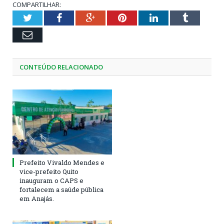
COMPARTILHAR:
Twitter
Facebook
Google+
Pinterest
LinkedIn
Tumblr
Email
CONTEÚDO RELACIONADO
Prefeito Vivaldo Mendes e
vice-prefeito Quito
inauguram o CAPS e
fortalecem a saúde pública
em Anajás.