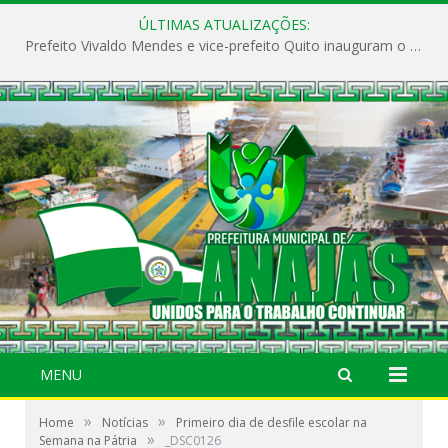
ÚLTIMAS ATUALIZAÇÕES:
Prefeito Vivaldo Mendes e vice-prefeito Quito inauguram o CAPS e fortalecem a saúde pública em Anajás.
MENU
»
»
Home
Notícias
Primeiro dia de desfile escolar na
»
Semana na Pátria
_DSC0126