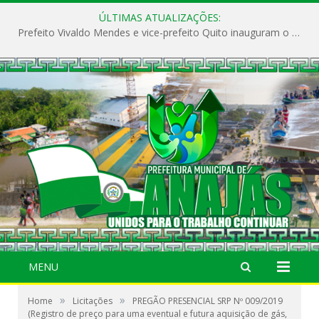
ÚLTIMAS ATUALIZAÇÕES:
Prefeito Vivaldo Mendes e vice-prefeito Quito inauguram o CAPS e fortalecem a saúde pública em Anajás.
MENU
»
»
Home
Licitações
PREGÃO PRESENCIAL SRP Nº 009/2019
(Registro de preço para uma eventual e futura aquisição de gás,