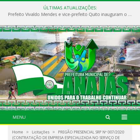
ÚLTIMAS ATUALIZAÇÕES:
Prefeito Vivaldo Mendes e vice-prefeito Quito inauguram o CAPS e fortalecem a saúde pública em Anajás.
MENU
»
»
Home
Licitações
PREGÃO PRESENCIAL SRP Nº 007/2020
(CONTRATAÇÃO DE EMPRESA ESPECIALIZADA NO SERVIÇO DE