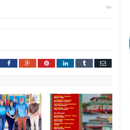
0
tter
Facebook
Google+
Pinterest
LinkedIn
Tumblr
Email