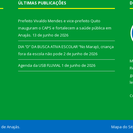
ÚLTIMAS PUBLICAÇÕES
D
Prefeito Vivaldo Mendes e vice-prefeito Quito
inauguram o CAPS e fortalecem a saúde pública em
Anajás.
13 de junho de 2026
DIA “D” DA BUSCA ATIVA ESCOLAR “No Marajó, criança
fora da escola não pode
2 de junho de 2026
M
Agenda da USB FLUVIAL
1 de junho de 2026
R
g
l
C
l de Anajás.
Mapa do Si