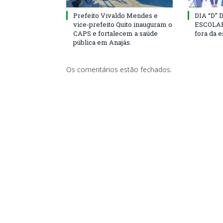
Prefeito Vivaldo Mendes e
DIA “D”
vice-prefeito Quito inauguram o
ESCOLAR 
CAPS e fortalecem a saúde
fora da 
pública em Anajás.
Os comentários estão fechados.