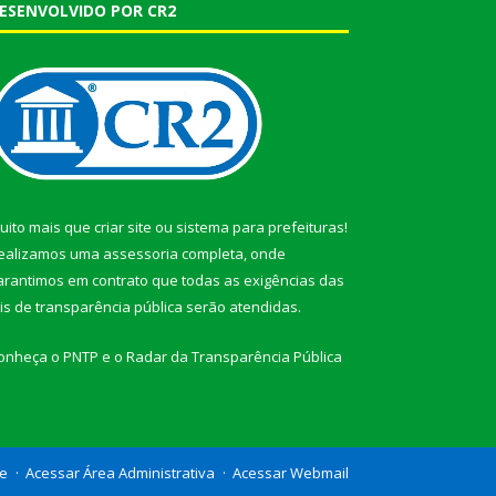
ESENVOLVIDO POR CR2
uito mais que
criar site
ou
sistema para prefeituras
!
ealizamos uma
assessoria
completa, onde
arantimos em contrato que todas as exigências das
eis de transparência pública
serão atendidas.
onheça o
PNTP
e o
Radar da Transparência Pública
te
Acessar Área Administrativa
Acessar Webmail