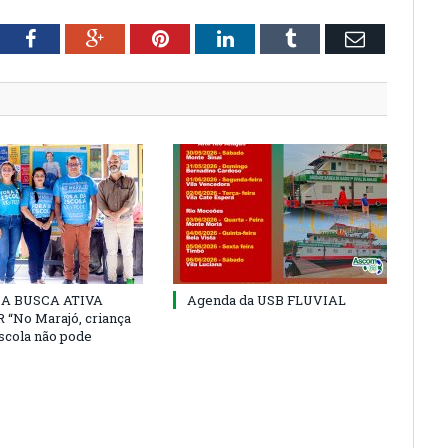
tter
Facebook
Google+
Pinterest
LinkedIn
Tumblr
Email
 DA BUSCA ATIVA
Agenda da USB FLUVIAL
“No Marajó, criança
escola não pode