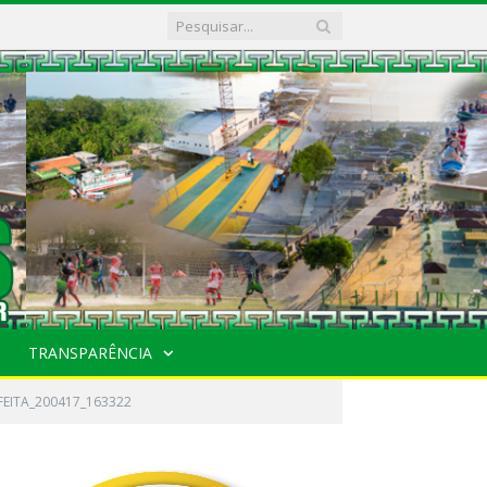
TRANSPARÊNCIA
EITA_200417_163322