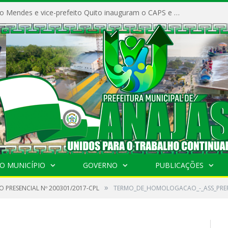
Prefeito Vivaldo Mendes e vice-prefeito Quito inauguram o CAPS e fortalecem a saúde pública em Anajás.
O MUNICÍPIO
GOVERNO
PUBLICAÇÕES
»
 PRESENCIAL Nº 200301/2017-CPL
TERMO_DE_HOMOLOGACAO_-_ASS_PREF