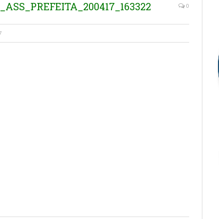
SS_PREFEITA_200417_163322
0
7