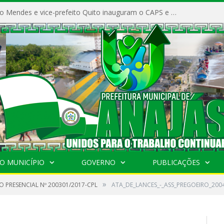
Prefeito Vivaldo Mendes e vice-prefeito Quito inauguram o CAPS e fortalecem a saúde pública em Anajás.
O MUNICÍPIO
GOVERNO
PUBLICAÇÕES
»
 PRESENCIAL Nº 200301/2017-CPL
ATA_DE_LANCES_-_ASS_PREGOEIRO_200