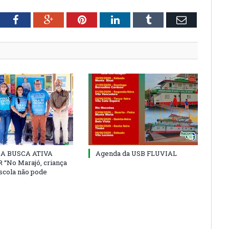
tter
Facebook
Google+
Pinterest
LinkedIn
Tumblr
Email
 DA BUSCA ATIVA
Agenda da USB FLUVIAL
“No Marajó, criança
escola não pode