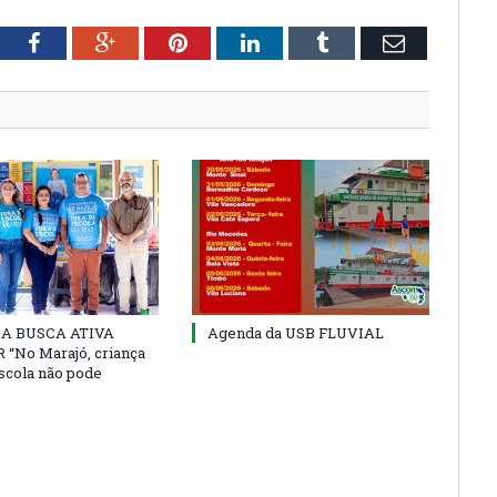
tter
Facebook
Google+
Pinterest
LinkedIn
Tumblr
Email
 DA BUSCA ATIVA
Agenda da USB FLUVIAL
“No Marajó, criança
escola não pode