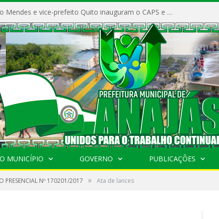
Prefeito Vivaldo Mendes e vice-prefeito Quito inauguram o CAPS e fortalecem a saúde pública em Anajás.
O MUNICÍPIO
GOVERNO
PUBLICAÇÕES
»
O PRESENCIAL Nº 170201/2017
Ata de lances