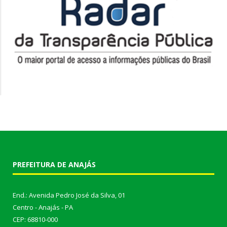
PREFEITURA DE ANAJÁS
End.: Avenida Pedro José da Silva, 01
Centro - Anajás - PA
CEP: 68810-000