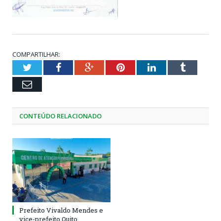
COMPARTILHAR:
Twitter
Facebook
Google+
Pinterest
LinkedIn
Tumblr
Email
CONTEÚDO RELACIONADO
Prefeito Vivaldo Mendes e
vice-prefeito Quito