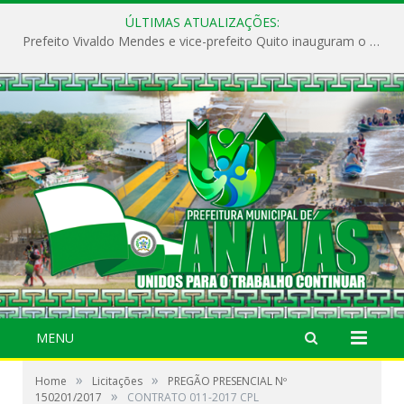
ÚLTIMAS ATUALIZAÇÕES:
Prefeito Vivaldo Mendes e vice-prefeito Quito inauguram o CAPS e fortalecem a saúde pública em Anajás.
MENU
»
»
Home
Licitações
PREGÃO PRESENCIAL Nº
»
150201/2017
CONTRATO 011-2017 CPL