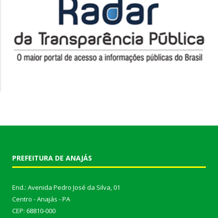
PREFEITURA DE ANAJÁS
End.: Avenida Pedro José da Silva, 01
Centro - Anajás - PA
CEP: 68810-000