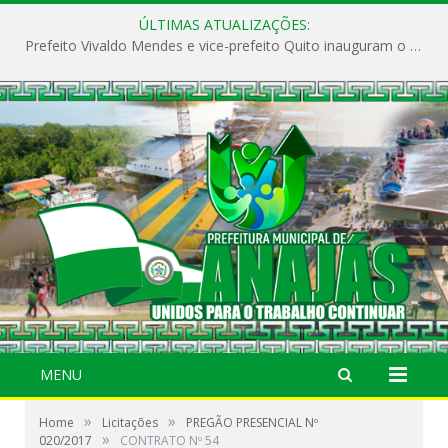
ÚLTIMAS ATUALIZAÇÕES:
Prefeito Vivaldo Mendes e vice-prefeito Quito inauguram o CAPS e fortalecem a saúde pública em Anajás.
MENU
»
»
Home
Licitações
PREGÃO PRESENCIAL Nº
»
020/2017
CONTRATO Nº 54