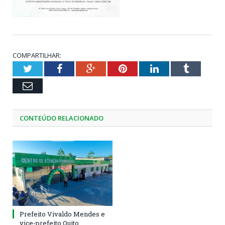
COMPARTILHAR:
Twitter
Facebook
Google+
Pinterest
LinkedIn
Tumblr
Email
CONTEÚDO RELACIONADO
Prefeito Vivaldo Mendes e
vice-prefeito Quito