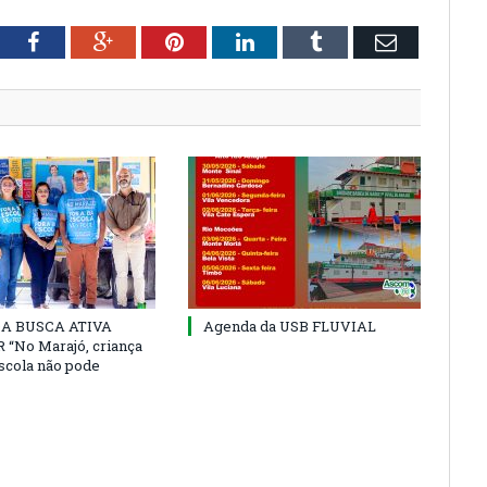
tter
Facebook
Google+
Pinterest
LinkedIn
Tumblr
Email
 DA BUSCA ATIVA
Agenda da USB FLUVIAL
“No Marajó, criança
escola não pode