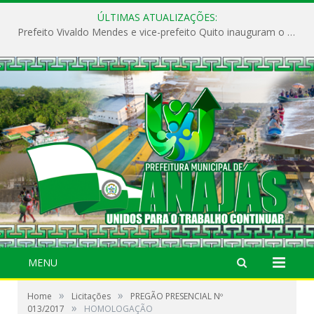
ÚLTIMAS ATUALIZAÇÕES:
Prefeito Vivaldo Mendes e vice-prefeito Quito inauguram o CAPS e fortalecem a saúde pública em Anajás.
MENU
»
»
Home
Licitações
PREGÃO PRESENCIAL Nº
»
013/2017
HOMOLOGAÇÃO