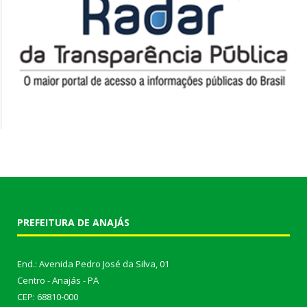
PREFEITURA DE ANAJÁS
End.: Avenida Pedro José da Silva, 01
Centro - Anajás - PA
CEP: 68810-000