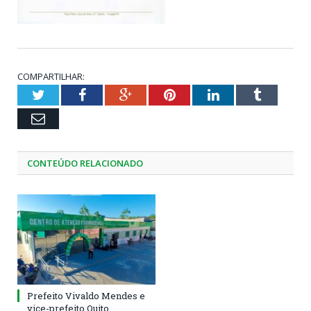
COMPARTILHAR:
Twitter
Facebook
Google+
Pinterest
LinkedIn
Tumblr
Email
CONTEÚDO RELACIONADO
Prefeito Vivaldo Mendes e
vice-prefeito Quito