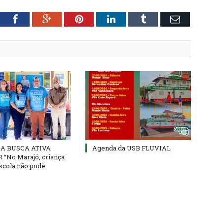
tter
Facebook
Google+
Pinterest
LinkedIn
Tumblr
Email
 DA BUSCA ATIVA
Agenda da USB FLUVIAL
“No Marajó, criança
escola não pode