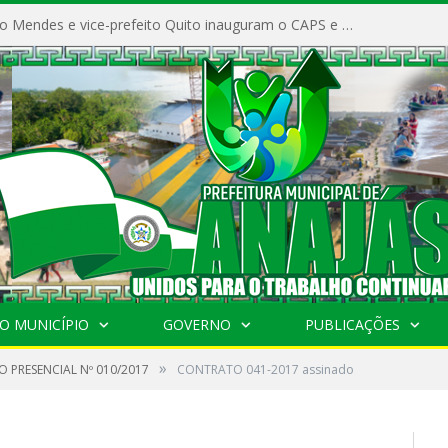
Prefeito Vivaldo Mendes e vice-prefeito Quito inauguram o CAPS e fortalecem a saúde pública em Anajás.
O MUNICÍPIO
GOVERNO
PUBLICAÇÕES
»
 PRESENCIAL Nº 010/2017
CONTRATO 041-2017 assinado