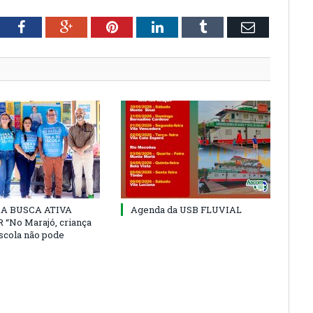
tter
Facebook
Google+
Pinterest
LinkedIn
Tumblr
Email
 DA BUSCA ATIVA
Agenda da USB FLUVIAL
“No Marajó, criança
escola não pode