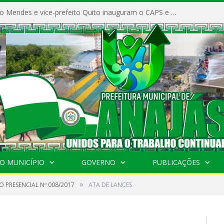
Prefeito Vivaldo Mendes e vice-prefeito Quito inauguram o CAPS e fortalecem a saúde pública em Anajás.
O MUNICÍPIO
GOVERNO
PUBLICAÇÕES
»
 PRESENCIAL Nº 008/2017
ATA DE LANCES