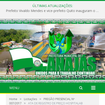
ÚLTIMAS ATUALIZAÇÕES:
Prefeito Vivaldo Mendes e vice-prefeito Quito inauguram o CAPS e fortalecem a saúde pública em Anajás.
MENU
»
»
Home
Licitações
PREGÃO PRESENCIAL Nº
»
007/2017
ATA DE REGISTRO DE PREÇO HOSPITALAB