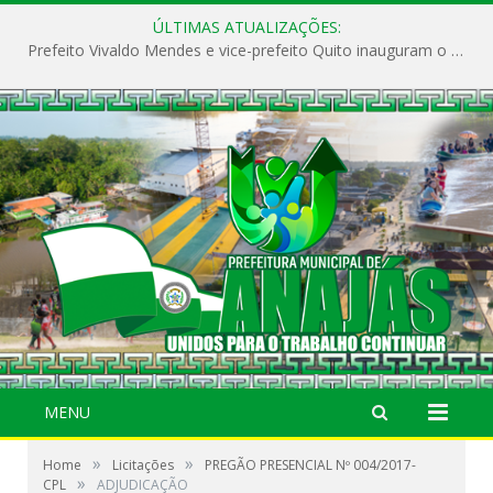
ÚLTIMAS ATUALIZAÇÕES:
Prefeito Vivaldo Mendes e vice-prefeito Quito inauguram o CAPS e fortalecem a saúde pública em Anajás.
MENU
»
»
Home
Licitações
PREGÃO PRESENCIAL Nº 004/2017-
»
CPL
ADJUDICAÇÃO