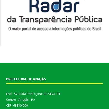
PREFEITURA DE ANAJÁS
End.: Avenida Pedro José da Silva, 01
Centro - Anajás - PA
CEP: 68810-000