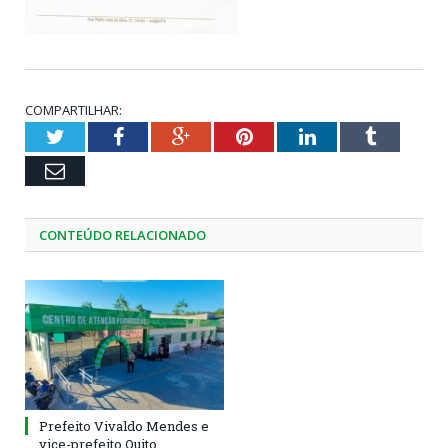
COMPARTILHAR:
Twitter
Facebook
Google+
Pinterest
LinkedIn
Tumblr
Email
CONTEÚDO RELACIONADO
Prefeito Vivaldo Mendes e
vice-prefeito Quito