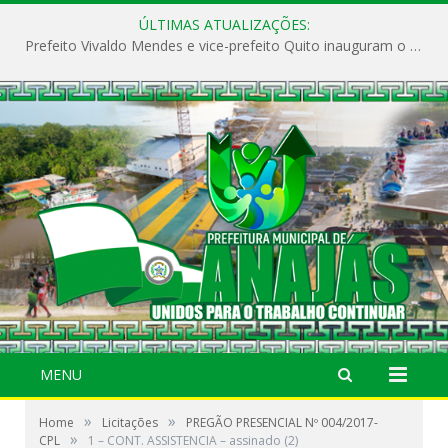
ÚLTIMAS ATUALIZAÇÕES:
Prefeito Vivaldo Mendes e vice-prefeito Quito inauguram o CAPS e fortalecem a saúde pública em Anajás.
MENU
»
»
Home
Licitações
PREGÃO PRESENCIAL Nº 004/2017-
»
CPL
1 – CONT. ASSISTENCIA – assinado (2)