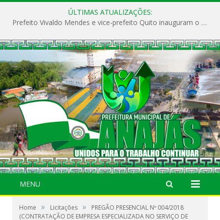
ÚLTIMAS ATUALIZAÇÕES:
Prefeito Vivaldo Mendes e vice-prefeito Quito inauguram o CAPS e fortalecem a saúde pública em Anajás.
MENU
»
»
Home
Licitações
PREGÃO PRESENCIAL Nº 004/2018
(CONTRATAÇÃO DE EMPRESA ESPECIALIZADA NO SERVIÇO DE