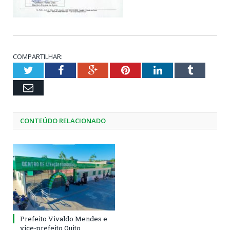
COMPARTILHAR:
Twitter
Facebook
Google+
Pinterest
LinkedIn
Tumblr
Email
CONTEÚDO RELACIONADO
Prefeito Vivaldo Mendes e
vice-prefeito Quito