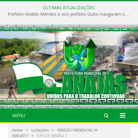
ÚLTIMAS ATUALIZAÇÕES:
Prefeito Vivaldo Mendes e vice-prefeito Quito inauguram o CAPS e fortalecem a saúde pública em Anajás.
MENU
»
»
Home
Licitações
PREGÃO PRESENCIAL Nº
»
003/2017
ATA DA SESSÃO 2