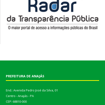
PREFEITURA DE ANAJÁS
End.: Avenida Pedro José da Silva, 01
Centro - Anajás - PA
CEP: 68810-000