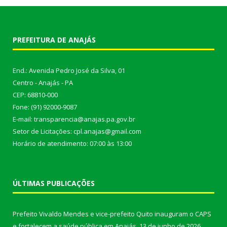
PREFEITURA DE ANAJÁS
End.: Avenida Pedro José da Silva, 01
Centro - Anajás - PA
CEP: 68810-000
Fone: (91) 92000-9087
E-mail: transparencia@anajas.pa.gov.br
Setor de Licitações: cpl.anajas@gmail.com
Horário de atendimento: 07:00 às 13:00
ÚLTIMAS PUBLICAÇÕES
Prefeito Vivaldo Mendes e vice-prefeito Quito inauguram o CAPS
e fortalecem a saúde pública em Anajás.
13 de junho de 2026