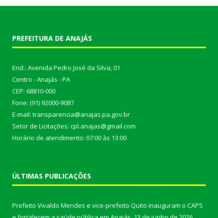
PREFEITURA DE ANAJÁS
End.: Avenida Pedro José da Silva, 01
Centro - Anajás - PA
CEP: 68810-000
Fone: (91) 92000-9087
E-mail: transparencia@anajas.pa.gov.br
Setor de Licitações: cpl.anajas@gmail.com
Horário de atendimento: 07:00 às 13:00
ÚLTIMAS PUBLICAÇÕES
Prefeito Vivaldo Mendes e vice-prefeito Quito inauguram o CAPS
e fortalecem a saúde pública em Anajás.
13 de junho de 2026