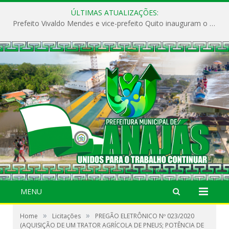
ÚLTIMAS ATUALIZAÇÕES:
Prefeito Vivaldo Mendes e vice-prefeito Quito inauguram o CAPS e fortalecem a saúde pública em Anajás.
MENU
»
»
Home
Licitações
PREGÃO ELETRÔNICO Nº 023/2020
(AQUISIÇÃO DE UM TRATOR AGRÍCOLA DE PNEUS; POTÊNCIA DE