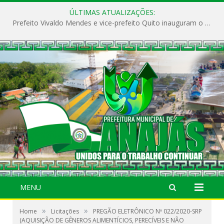
ÚLTIMAS ATUALIZAÇÕES:
Prefeito Vivaldo Mendes e vice-prefeito Quito inauguram o CAPS e fortalecem a saúde pública em Anajás.
MENU
»
»
Home
Licitações
PREGÃO ELETRÔNICO Nº 022/2020-SRP
(AQUISIÇÃO DE GÊNEROS ALIMENTÍCIOS, PERECÍVEIS E NÃO