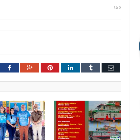
0
1
tter
Facebook
Google+
Pinterest
LinkedIn
Tumblr
Email