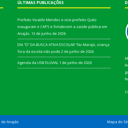
ÚLTIMAS PUBLICAÇÕES
D
Prefeito Vivaldo Mendes e vice-prefeito Quito
inauguram o CAPS e fortalecem a saúde pública em
Anajás.
13 de junho de 2026
DIA “D” DA BUSCA ATIVA ESCOLAR “No Marajó, criança
fora da escola não pode
2 de junho de 2026
M
Agenda da USB FLUVIAL
1 de junho de 2026
R
g
l
C
l de Anajás.
Mapa do Si