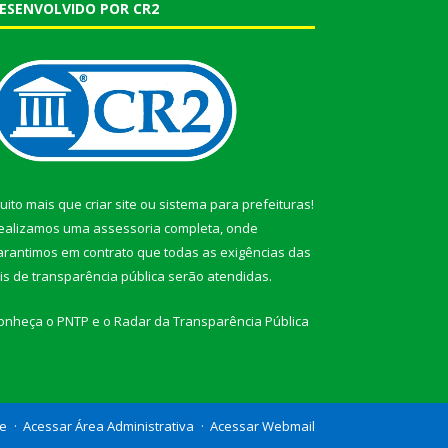
ESENVOLVIDO POR CR2
uito mais que
criar site
ou
sistema para prefeituras
!
ealizamos uma
assessoria
completa, onde
arantimos em contrato que todas as exigências das
eis de transparência pública
serão atendidas.
onheça o
PNTP
e o
Radar da Transparência Pública
te
Acessar Área Administrativa
Acessar Webmail