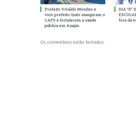
Prefeito Vivaldo Mendes e
DIA “D”
vice-prefeito Quito inauguram o
ESCOLAR 
CAPS e fortalecem a saúde
fora da 
pública em Anajás.
Os comentários estão fechados.