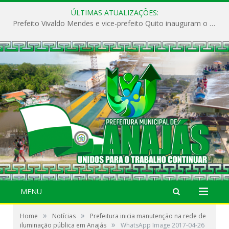
ÚLTIMAS ATUALIZAÇÕES:
Prefeito Vivaldo Mendes e vice-prefeito Quito inauguram o CAPS e fortalecem a saúde pública em Anajás.
MENU
»
»
Home
Notícias
Prefeitura inicia manutenção na rede de
»
iluminação pública em Anajás
WhatsApp Image 2017-04-26