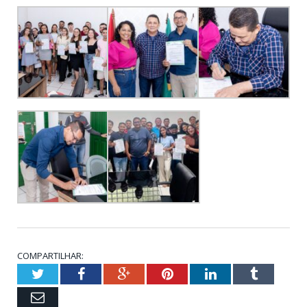
COMPARTILHAR:
Twitter
Facebook
Google+
Pinterest
LinkedIn
Tumblr
Email