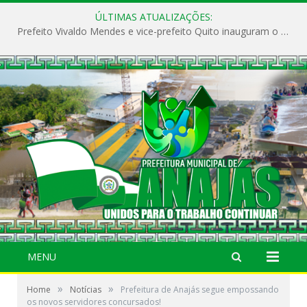
ÚLTIMAS ATUALIZAÇÕES:
Prefeito Vivaldo Mendes e vice-prefeito Quito inauguram o CAPS e fortalecem a saúde pública em Anajás.
MENU
»
»
Home
Notícias
Prefeitura de Anajás segue empossando
os novos servidores concursados!