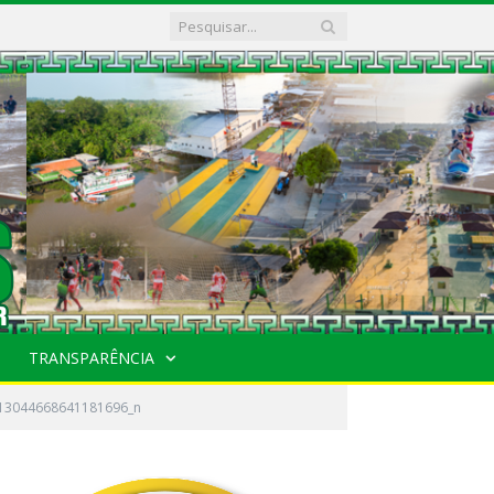
TRANSPARÊNCIA
13044668641181696_n