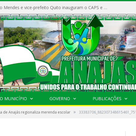
Prefeito Vivaldo Mendes e vice-prefeito Quito inauguram o CAPS e fortalecem a saúde pública em Anajás.
O MUNICÍPIO
GOVERNO
PUBLICAÇÕES
»
ra de Anajás regionaliza merenda escolar
33383706_882307348615461_75