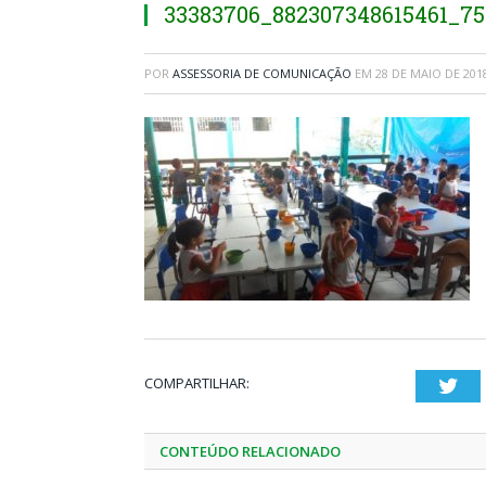
33383706_882307348615461_75
POR
ASSESSORIA DE COMUNICAÇÃO
EM
28 DE MAIO DE 201
COMPARTILHAR:
Twi
CONTEÚDO RELACIONADO