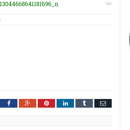
13044668641181696_n
0
8
tter
Facebook
Google+
Pinterest
LinkedIn
Tumblr
Email