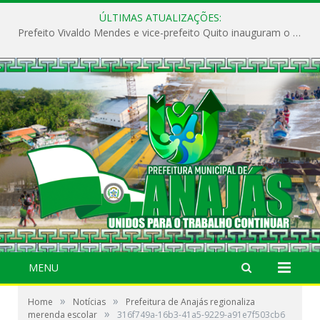
ÚLTIMAS ATUALIZAÇÕES:
Prefeito Vivaldo Mendes e vice-prefeito Quito inauguram o CAPS e fortalecem a saúde pública em Anajás.
MENU
»
»
Home
Notícias
Prefeitura de Anajás regionaliza
»
merenda escolar
316f749a-16b3-41a5-9229-a91e7f503cb6