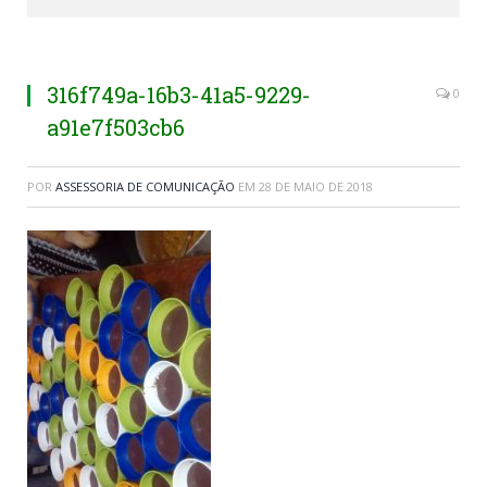
316f749a-16b3-41a5-9229-
0
a91e7f503cb6
POR
ASSESSORIA DE COMUNICAÇÃO
EM
28 DE MAIO DE 2018