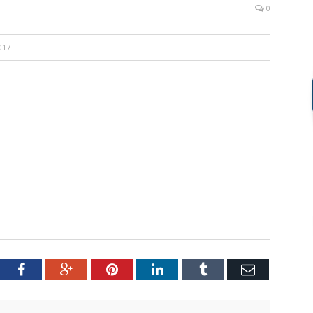
0
017
tter
Facebook
Google+
Pinterest
LinkedIn
Tumblr
Email