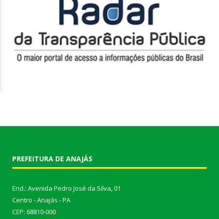
PREFEITURA DE ANAJÁS
End.: Avenida Pedro José da Silva, 01
Centro - Anajás - PA
CEP: 68810-000