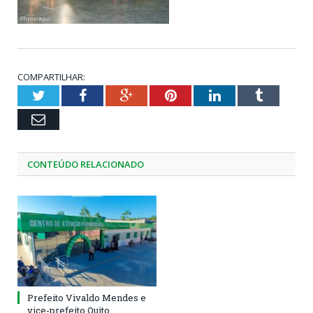
COMPARTILHAR:
Twitter
Facebook
Google+
Pinterest
LinkedIn
Tumblr
Email
CONTEÚDO RELACIONADO
Prefeito Vivaldo Mendes e
vice-prefeito Quito