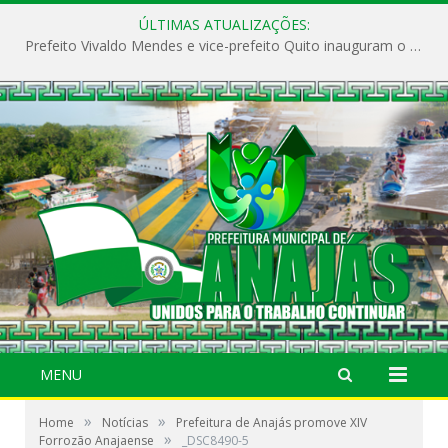
ÚLTIMAS ATUALIZAÇÕES:
Prefeito Vivaldo Mendes e vice-prefeito Quito inauguram o CAPS e fortalecem a saúde pública em Anajás.
MENU
»
»
Home
Notícias
Prefeitura de Anajás promove XIV
»
Forrozão Anajaense
_DSC8490-5