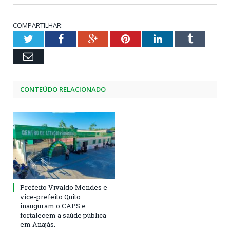
COMPARTILHAR:
Twitter
Facebook
Google+
Pinterest
LinkedIn
Tumblr
Email
CONTEÚDO RELACIONADO
Prefeito Vivaldo Mendes e
vice-prefeito Quito
inauguram o CAPS e
fortalecem a saúde pública
em Anajás.