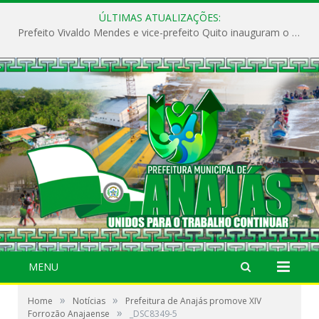
ÚLTIMAS ATUALIZAÇÕES:
Prefeito Vivaldo Mendes e vice-prefeito Quito inauguram o CAPS e fortalecem a saúde pública em Anajás.
MENU
»
»
Home
Notícias
Prefeitura de Anajás promove XIV
»
Forrozão Anajaense
_DSC8349-5