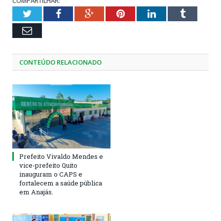
COMPARTILHAR:
Twitter
Facebook
Google+
Pinterest
LinkedIn
Tumblr
Email
CONTEÚDO RELACIONADO
Prefeito Vivaldo Mendes e
vice-prefeito Quito
inauguram o CAPS e
fortalecem a saúde pública
em Anajás.