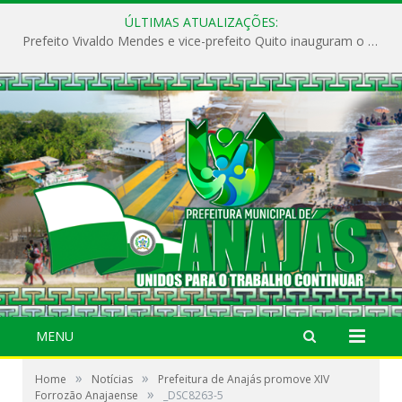
ÚLTIMAS ATUALIZAÇÕES:
Prefeito Vivaldo Mendes e vice-prefeito Quito inauguram o CAPS e fortalecem a saúde pública em Anajás.
MENU
»
»
Home
Notícias
Prefeitura de Anajás promove XIV
»
Forrozão Anajaense
_DSC8263-5