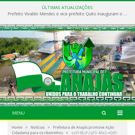
ÚLTIMAS ATUALIZAÇÕES:
Prefeito Vivaldo Mendes e vice-prefeito Quito inauguram o CAPS e fortalecem a saúde pública em Anajás.
MENU
»
»
Home
Notícias
Prefeitura de Anajás promove Ação
»
Cidadania para os ribeirinhos
ea918bcf-2a55-46e2-a0d5-