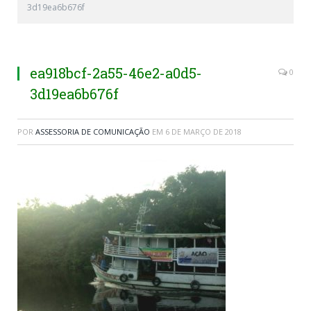
3d19ea6b676f
ea918bcf-2a55-46e2-a0d5-
0
3d19ea6b676f
POR
ASSESSORIA DE COMUNICAÇÃO
EM
6 DE MARÇO DE 2018