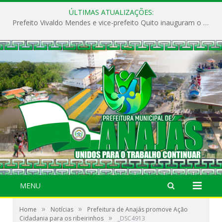
ÚLTIMAS ATUALIZAÇÕES:
Prefeito Vivaldo Mendes e vice-prefeito Quito inauguram o CAPS e fortalecem a saúde pública em Anajás.
MENU
»
»
Home
Notícias
Prefeitura de Anajás promove Ação
»
Cidadania para os ribeirinhos
_DSC4913