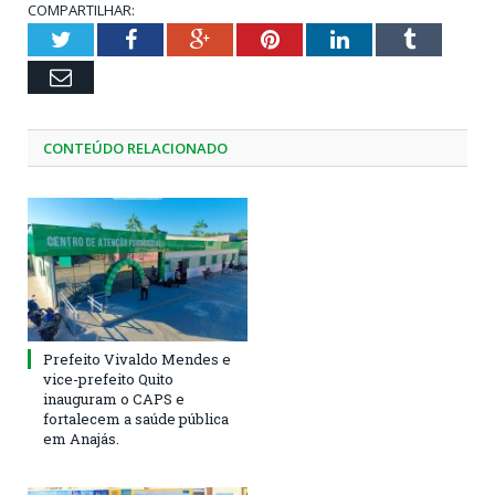
COMPARTILHAR:
Twitter
Facebook
Google+
Pinterest
LinkedIn
Tumblr
Email
CONTEÚDO RELACIONADO
Prefeito Vivaldo Mendes e
vice-prefeito Quito
inauguram o CAPS e
fortalecem a saúde pública
em Anajás.