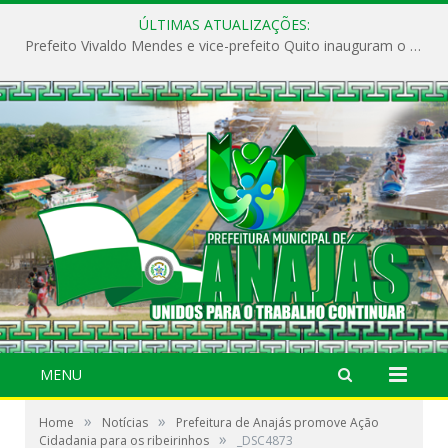
ÚLTIMAS ATUALIZAÇÕES:
Prefeito Vivaldo Mendes e vice-prefeito Quito inauguram o CAPS e fortalecem a saúde pública em Anajás.
MENU
»
»
Home
Notícias
Prefeitura de Anajás promove Ação
»
Cidadania para os ribeirinhos
_DSC4873