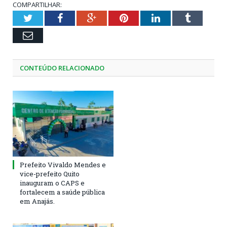
COMPARTILHAR:
Twitter
Facebook
Google+
Pinterest
LinkedIn
Tumblr
Email
CONTEÚDO RELACIONADO
Prefeito Vivaldo Mendes e
vice-prefeito Quito
inauguram o CAPS e
fortalecem a saúde pública
em Anajás.