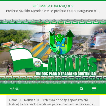
ÚLTIMAS ATUALIZAÇÕES:
Prefeito Vivaldo Mendes e vice-prefeito Quito inauguram o CAPS e fortalecem a saúde pública em Anajás.
MENU
»
»
Home
Notícias
Prefeitura de Anajás apoia Projeto
Malva-Juta: trazendo benefícios para o meio ambiente e renda