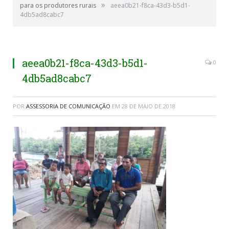
»
para os produtores rurais
aeea0b21-f8ca-43d3-b5d1-
4db5ad8cabc7
aeea0b21-f8ca-43d3-b5d1-
0
4db5ad8cabc7
POR
ASSESSORIA DE COMUNICAÇÃO
EM
28 DE MAIO DE 2018