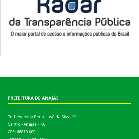
PREFEITURA DE ANAJÁS
End.: Avenida Pedro José da Silva, 01
Centro - Anajás - PA
CEP: 68810-000
Fone: (91) 92000-9087