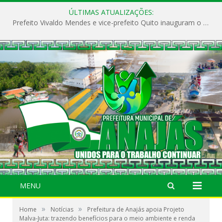
ÚLTIMAS ATUALIZAÇÕES:
Prefeito Vivaldo Mendes e vice-prefeito Quito inauguram o CAPS e fortalecem a saúde pública em Anajás.
MENU
»
»
Home
Notícias
Prefeitura de Anajás apoia Projeto
Malva-Juta: trazendo benefícios para o meio ambiente e renda