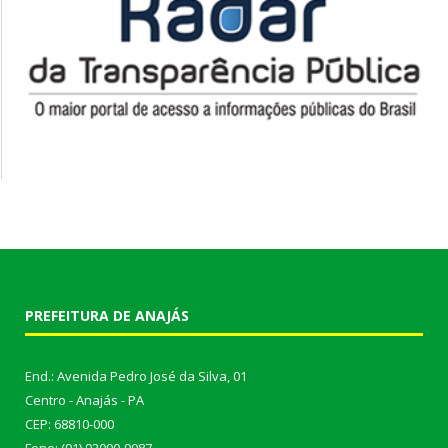
PREFEITURA DE ANAJÁS
End.: Avenida Pedro José da Silva, 01
Centro - Anajás - PA
CEP: 68810-000
Fone: (91) 92000-9087