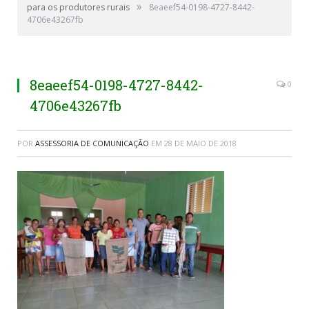
»
para os produtores rurais
8eaeef54-0198-4727-8442-
4706e43267fb
8eaeef54-0198-4727-8442-
0
4706e43267fb
POR
ASSESSORIA DE COMUNICAÇÃO
EM
28 DE MAIO DE 2018