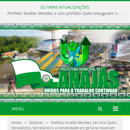
ÚLTIMAS ATUALIZAÇÕES:
Prefeito Vivaldo Mendes e vice-prefeito Quito inauguram o CAPS e fortalecem a saúde pública em Anajás.
MENU
»
»
Home
Notícias
Prefeito Vivaldo Mendes, seu Vice Quito,
Vereadores, Secretários e a comunidade em geral se reuniram