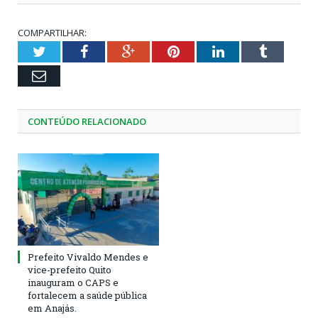
COMPARTILHAR:
Twitter
Facebook
Google+
Pinterest
LinkedIn
Tumblr
Email
CONTEÚDO RELACIONADO
Prefeito Vivaldo Mendes e
vice-prefeito Quito
inauguram o CAPS e
fortalecem a saúde pública
em Anajás.