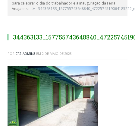
para celebrar o dia do trabalhador e a inauguração da Feira
»
Anajaense
344363133_157755743648840_4722574519064185222_
344363133_157755743648840_4722574519
POR
CR2-ADMIN8
EM
2 DE MAIO DE 2023