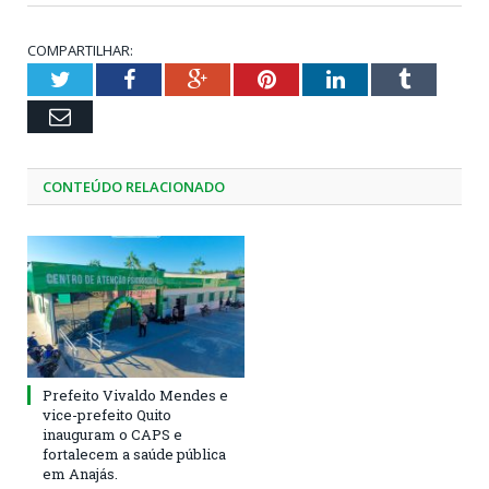
COMPARTILHAR:
Twitter
Facebook
Google+
Pinterest
LinkedIn
Tumblr
Email
CONTEÚDO RELACIONADO
Prefeito Vivaldo Mendes e
vice-prefeito Quito
inauguram o CAPS e
fortalecem a saúde pública
em Anajás.