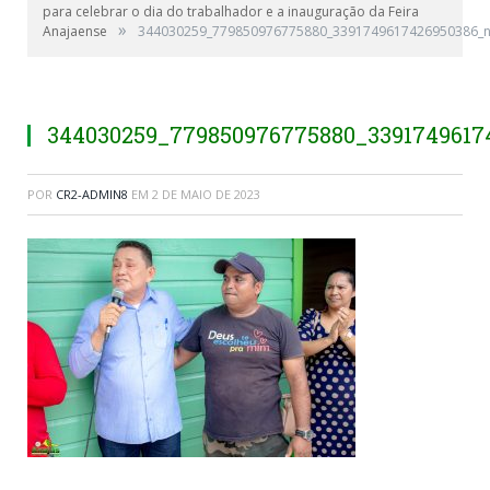
para celebrar o dia do trabalhador e a inauguração da Feira
»
Anajaense
344030259_779850976775880_3391749617426950386_
344030259_779850976775880_3391749617
POR
CR2-ADMIN8
EM
2 DE MAIO DE 2023