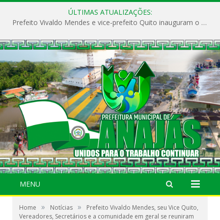
ÚLTIMAS ATUALIZAÇÕES:
Prefeito Vivaldo Mendes e vice-prefeito Quito inauguram o CAPS e fortalecem a saúde pública em Anajás.
MENU
»
»
Home
Notícias
Prefeito Vivaldo Mendes, seu Vice Quito,
Vereadores, Secretários e a comunidade em geral se reuniram