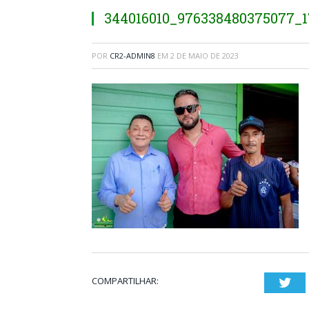
344016010_976338480375077_1
POR
CR2-ADMIN8
EM
2 DE MAIO DE 2023
COMPARTILHAR:
Twi