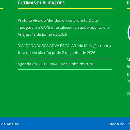
ÚLTIMAS PUBLICAÇÕES
D
Prefeito Vivaldo Mendes e vice-prefeito Quito
inauguram o CAPS e fortalecem a saúde pública em
Anajás.
13 de junho de 2026
DIA “D” DA BUSCA ATIVA ESCOLAR “No Marajó, criança
fora da escola não pode
2 de junho de 2026
M
Agenda da USB FLUVIAL
1 de junho de 2026
R
g
l
C
l de Anajás.
Mapa do Si