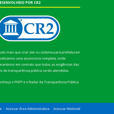
ESENVOLVIDO POR CR2
uito mais que
criar site
ou
sistema para prefeituras
!
ealizamos uma
assessoria
completa, onde
arantimos em contrato que todas as exigências das
eis de transparência pública
serão atendidas.
onheça o
PNTP
e o
Radar da Transparência Pública
te
Acessar Área Administrativa
Acessar Webmail