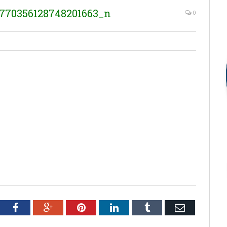
770356128748201663_n
0
tter
Facebook
Google+
Pinterest
LinkedIn
Tumblr
Email