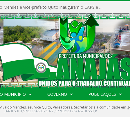
Prefeito Vivaldo Mendes e vice-prefeito Quito inauguram o CAPS e fortalecem a saúde pública em Anajás.
O MUNICÍPIO
GOVERNO
PUBLICAÇÕES
 Vivaldo Mendes, seu Vice Quito, Vereadores, Secretários e a comunidade em ge
»
344016010_976338480375077_1770356128748201663_n