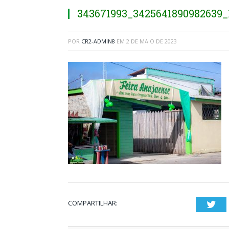
343671993_3425641890982639_
POR
CR2-ADMIN8
EM
2 DE MAIO DE 2023
COMPARTILHAR:
Twi