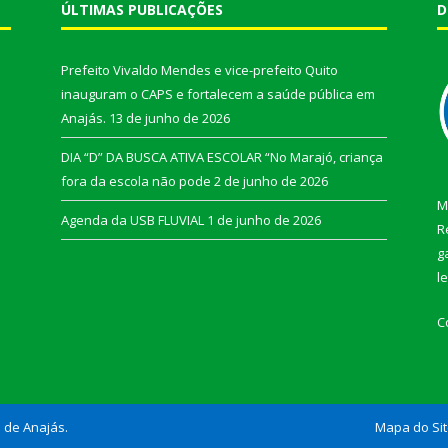
ÚLTIMAS PUBLICAÇÕES
D
Prefeito Vivaldo Mendes e vice-prefeito Quito
inauguram o CAPS e fortalecem a saúde pública em
Anajás.
13 de junho de 2026
DIA “D” DA BUSCA ATIVA ESCOLAR “No Marajó, criança
fora da escola não pode
2 de junho de 2026
M
Agenda da USB FLUVIAL
1 de junho de 2026
R
g
l
C
l de Anajás.
Mapa do Si