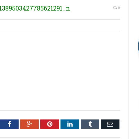
1389503427785621291_n
0
tter
Facebook
Google+
Pinterest
LinkedIn
Tumblr
Email