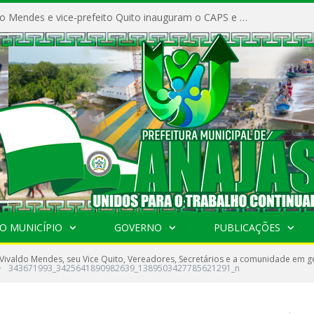
Prefeito Vivaldo Mendes e vice-prefeito Quito inauguram o CAPS e fortalecem a saúde pública em Anajás.
O MUNICÍPIO
GOVERNO
PUBLICAÇÕES
 Vivaldo Mendes, seu Vice Quito, Vereadores, Secretários e a comunidade em ge
»
343671993_3425641890982639_1389503427785621291_n