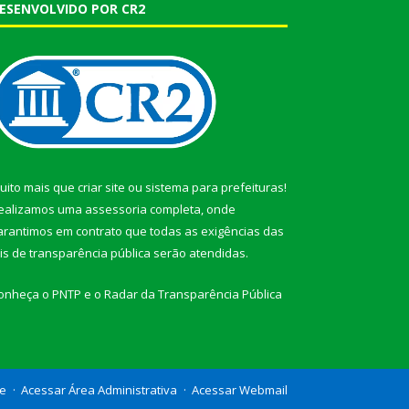
ESENVOLVIDO POR CR2
uito mais que
criar site
ou
sistema para prefeituras
!
ealizamos uma
assessoria
completa, onde
arantimos em contrato que todas as exigências das
eis de transparência pública
serão atendidas.
onheça o
PNTP
e o
Radar da Transparência Pública
te
Acessar Área Administrativa
Acessar Webmail